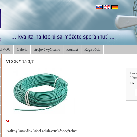
od VOC
Galéria
strojové vyšívanie
Kontakt
Registrácia
VCCKY 75-3,7
Cen
Ušet
Cen
a
SC
.
kvalitný koaxiálny kábel od slovenského výrobcu
.