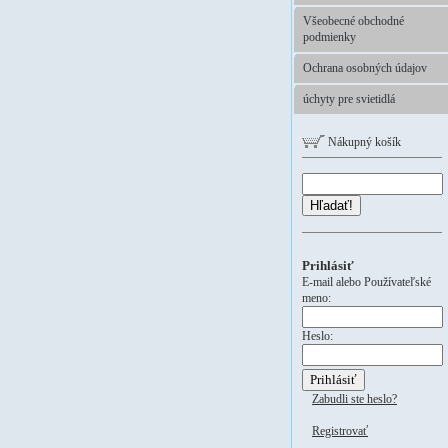
Všeobecné obchodné
podmienky
Ochrana osobných údajov
úchyty pre svietidlá
Nákupný košík
Hľadať!
Prihlásiť
E-mail alebo Používateľské
meno:
Heslo:
Zabudli ste heslo?
Registrovať