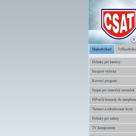
Maloobchod
Veľkoobch
Držiaky pre kamery
Strojové výšivky
Kovový program
Stojan pre vianočný stromček
ISPonTe konzoly do zatepleni
Tieniace a odrušovacie kryty
Držiaky pre radary
TV komponenty