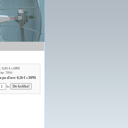
a:
0,85 €
s DPH
ríte: 70%!
a po zľave:
0,26 €
s DPH
ks