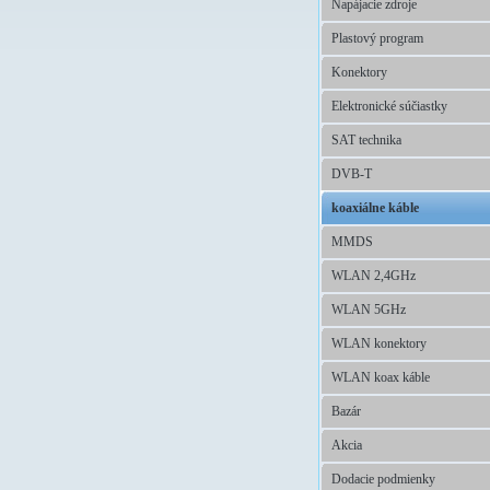
Napájacie zdroje
Plastový program
Konektory
Elektronické súčiastky
SAT technika
DVB-T
koaxiálne káble
MMDS
WLAN 2,4GHz
WLAN 5GHz
WLAN konektory
WLAN koax káble
Bazár
Akcia
Dodacie podmienky