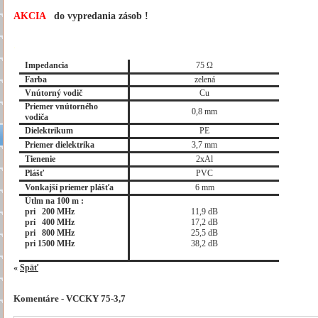
AKCIA
do vypredania zásob !
.
Impedancia
75 Ω
Farba
zelená
Vnútorný vodič
Cu
Priemer vnútorného
0,8 mm
vodiča
Dielektrikum
PE
Priemer dielektrika
3,7 mm
Tienenie
2xAl
Plášť
PVC
Vonkajší priemer plášťa
6 mm
Útlm na 100 m :
pri 200 MHz
11,9 dB
pri 400 MHz
17,2 dB
pri 800 MHz
25,5 dB
pri 1500 MHz
38,2 dB
«
Späť
Komentáre - VCCKY 75-3,7