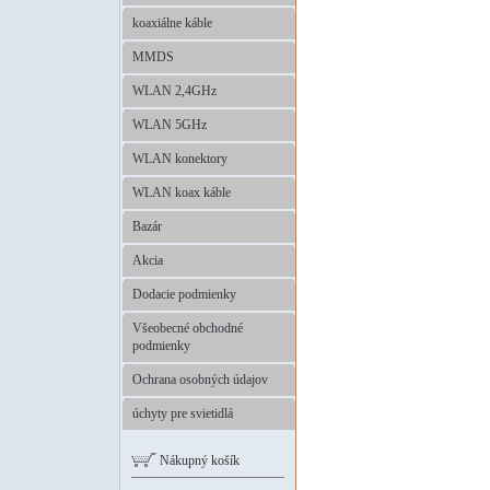
koaxiálne káble
MMDS
WLAN 2,4GHz
WLAN 5GHz
WLAN konektory
WLAN koax káble
Bazár
Akcia
Dodacie podmienky
Všeobecné obchodné
podmienky
Ochrana osobných údajov
úchyty pre svietidlá
Nákupný košík