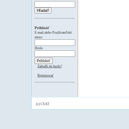
Hľadať!
Prihlásiť
E-mail alebo Používateľské
meno:
Heslo:
Zabudli ste heslo?
Registrovať
(c) CSAT