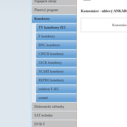
Napájacie zdroje
Plastový program
Komentáre - uhlový ANKA
Konektory
Komentáre 
TV konektory IEC
F konektory
BNC konektory
CINCH konektory
JACK konektory
SCART konektory
REPRO konektory
redukcie F-IEC
ostatné
Elektronické súčiastky
SAT technika
DVB-T