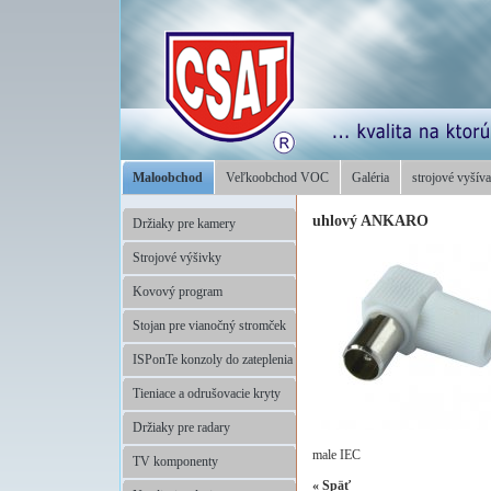
Maloobchod
Veľkoobchod VOC
Galéria
strojové vyšíva
uhlový ANKARO
Držiaky pre kamery
Strojové výšivky
Kovový program
Stojan pre vianočný stromček
ISPonTe konzoly do zateplenia
Tieniace a odrušovacie kryty
Držiaky pre radary
male IEC
TV komponenty
«
Späť