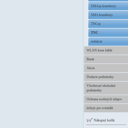
SMArp konektory
SMA konektory
TNCrp
TNC
redukcie
WLAN koax káble
Bazár
Akcia
Dodacie podmienky
Všeobecné obchodné
podmienky
Ochrana osobných údajov
úchyty pre svietidlá
Nákupný košík