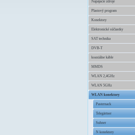
Napájacie zdroje
Plastový program
Konektory
Elektronické súčiastky
SAT technika
DVB-T
koaxiálne káble
MMDS
WLAN 2,4GHz
WLAN 5GHz
WLAN konektory
Pasternack
Telegärtner
Suhner
N konektory