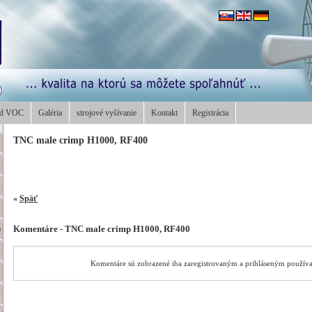
od VOC
Galéria
strojové vyšívanie
Kontakt
Registrácia
TNC male crimp H1000, RF400
«
Späť
Komentáre - TNC male crimp H1000, RF400
a
Komentáre sú zobrazené iba zaregistrovaným a prihláseným použív