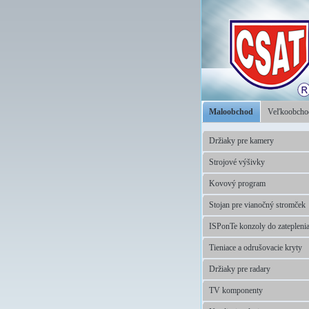
Maloobchod
Veľkoobch
Držiaky pre kamery
Strojové výšivky
Kovový program
Stojan pre vianočný stromček
ISPonTe konzoly do zatepleni
Tieniace a odrušovacie kryty
Držiaky pre radary
TV komponenty