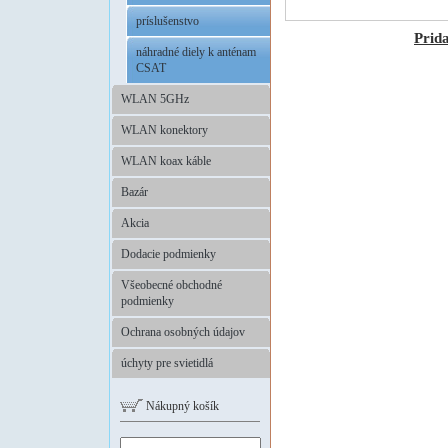
príslušenstvo
Prid
náhradné diely k anténam
CSAT
WLAN 5GHz
WLAN konektory
WLAN koax káble
Bazár
Akcia
Dodacie podmienky
Všeobecné obchodné
podmienky
Ochrana osobných údajov
úchyty pre svietidlá
Nákupný košík