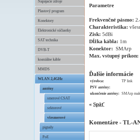
Napájacie zdroje
Parametre
Plastový program
Frekvenčné pásmo:
2.
Konektory
Charakteristika:
všes
Elektronické súčiastky
Zisk:
5dBi
SAT technika
Dĺžka kábla:
1m
Konektor:
SMArp
DVB-T
Max. vstupný príkon:
koaxiálne káble
MMDS
Ďalšie informácie
WLAN 2,4GHz
výrobca:
TP link
PSV antény:
antény
ukončenie antény:
SMArp mal
smerové CSAT
«
Späť
sektorové
všesmerové
Komentáre - TL-
pigtaily
PoE