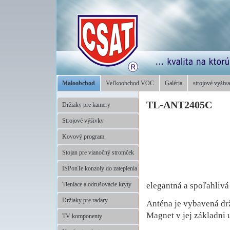
Maloobchod
Veľkoobchod VOC
Galéria
strojové vyšíva
TL-ANT2405C
Držiaky pre kamery
Strojové výšivky
Kovový program
Stojan pre vianočný stromček
ISPonTe konzoly do zateplenia
elegantná a spoľahliv
Tieniace a odrušovacie kryty
Držiaky pre radary
Anténa je vybavená dr
Magnet v jej základni
TV komponenty