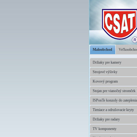
Maloobchod
Veľkoobch
Držiaky pre kamery
Strojové výšivky
Kovový program
Stojan pre vianočný stromček
ISPonTe konzoly do zatepleni
Tieniace a odrušovacie kryty
Držiaky pre radary
TV komponenty