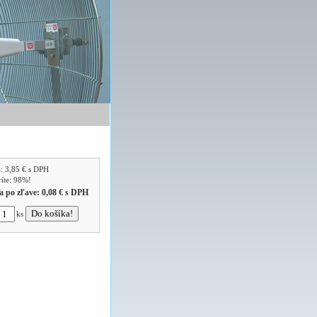
a:
3,85 €
s DPH
ríte: 98%!
a po zľave:
0,08 €
s DPH
ks