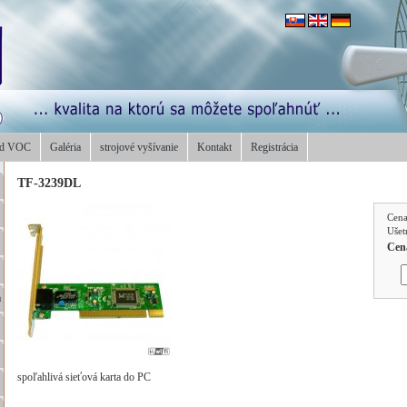
od VOC
Galéria
strojové vyšívanie
Kontakt
Registrácia
TF-3239DL
Cen
Ušet
Cen
a
spoľahlivá sieťová karta do PC