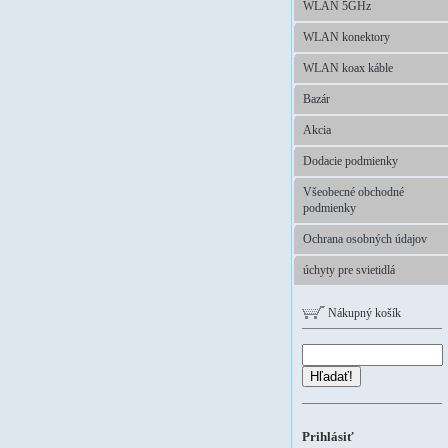
WLAN 5GHz
WLAN konektory
WLAN koax káble
Bazár
Akcia
Dodacie podmienky
Všeobecné obchodné
podmienky
Ochrana osobných údajov
úchyty pre svietidlá
Nákupný košík
Hľadať!
Prihlásiť