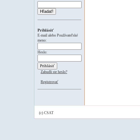
Hľadať!
Prihlásiť
E-mail alebo Používateľské
meno:
Heslo:
Zabudli ste heslo?
Registrovať
(c) CSAT