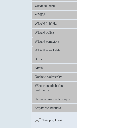
koaxiálne káble
MMDS
WLAN 2,4GHz
WLAN 5GHz
WLAN konektory
WLAN koax káble
Bazár
Akcia
Dodacie podmienky
Všeobecné obchodné
podmienky
Ochrana osobných údajov
úchyty pre svietidlá
Nákupný košík