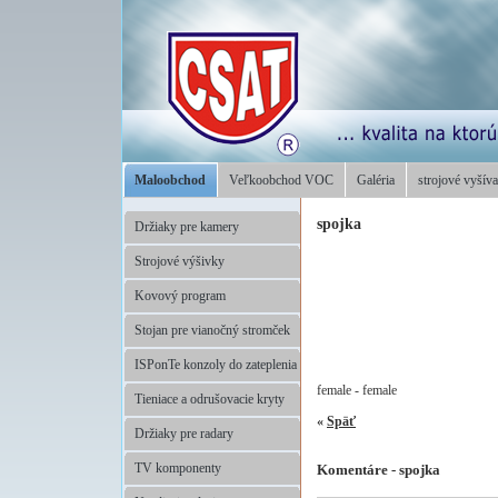
Maloobchod
Veľkoobchod VOC
Galéria
strojové vyšíva
spojka
Držiaky pre kamery
Strojové výšivky
Kovový program
Stojan pre vianočný stromček
ISPonTe konzoly do zateplenia
female - female
Tieniace a odrušovacie kryty
«
Späť
Držiaky pre radary
TV komponenty
Komentáre - spojka