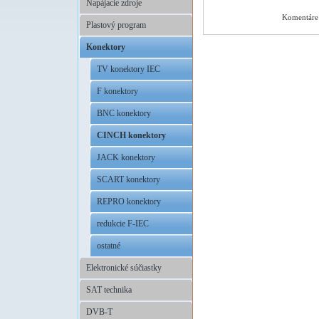
Napájacie zdroje
Komentáre 
Plastový program
Konektory
TV konektory IEC
F konektory
BNC konektory
CINCH konektory
JACK konektory
SCART konektory
REPRO konektory
redukcie F-IEC
ostatné
Elektronické súčiastky
SAT technika
DVB-T