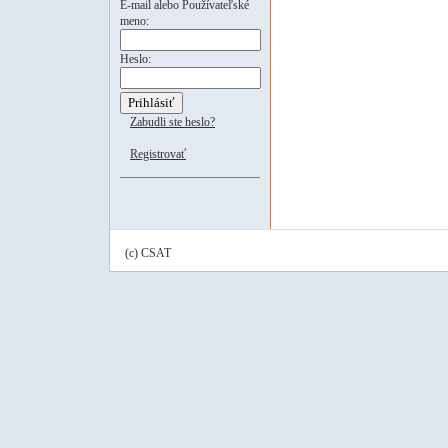
E-mail alebo Používateľské
meno:
Heslo:
Zabudli ste heslo?
Registrovať
(c) CSAT