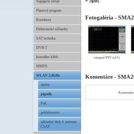
«
Späť
Napájacie zdroje
Plastový program
Fotogaléria - SM
Konektory
Elektronické súčiastky
SAT technika
DVB-T
koaxiálne káble
vstupné PSV (s11)
MMDS
WLAN 2,4GHz
Komentáre - SMA2
antény
Komentáre 
pigtaily
PoE
príslušenstvo
náhradné diely k anténam
CSAT