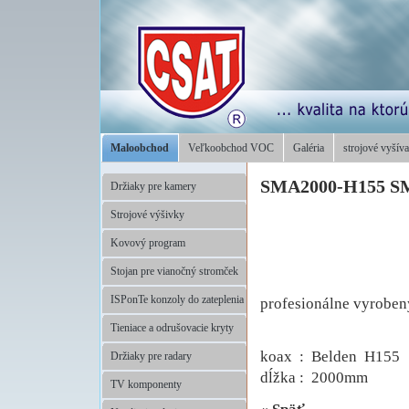
Maloobchod
Veľkoobchod VOC
Galéria
strojové vyšíva
SMA2000-H155 S
Držiaky pre kamery
Strojové výšivky
Kovový program
Stojan pre vianočný stromček
ISPonTe konzoly do zateplenia
profesionálne vyroben
Tieniace a odrušovacie kryty
koax : Belden H155
Držiaky pre radary
dĺžka : 2000mm
TV komponenty