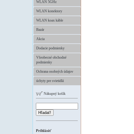
WLAN 5GHz
WLAN konektory
WLAN koax káble
Bazár
Akcia
Dodacie podmienky
Všeobecné obchodné
podmienky
Ochrana osobných údajov
úchyty pre svietidlá
Nákupný košík
Hľadať!
Prihlásiť