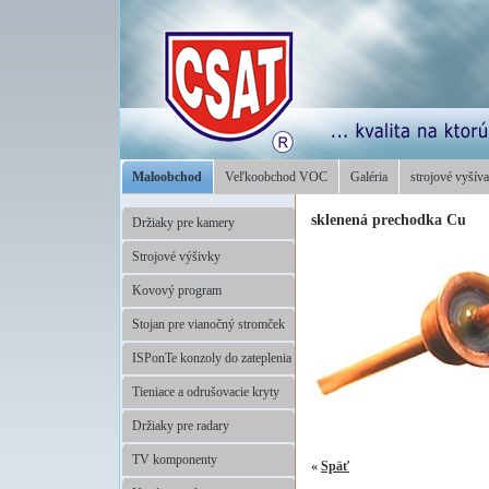
Maloobchod
Veľkoobchod VOC
Galéria
strojové vyšíva
sklenená prechodka Cu
Držiaky pre kamery
Strojové výšivky
Kovový program
Stojan pre vianočný stromček
ISPonTe konzoly do zateplenia
Tieniace a odrušovacie kryty
Držiaky pre radary
TV komponenty
«
Späť