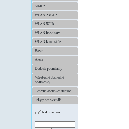
MMDS
WLAN 2,4GHz
WLAN 5GHz
WLAN konektory
WLAN koax káble
Bazár
Akcia
Dodacie podmienky
Všeobecné obchodné
podmienky
Ochrana osobných údajov
úchyty pre svietidlá
Nákupný košík