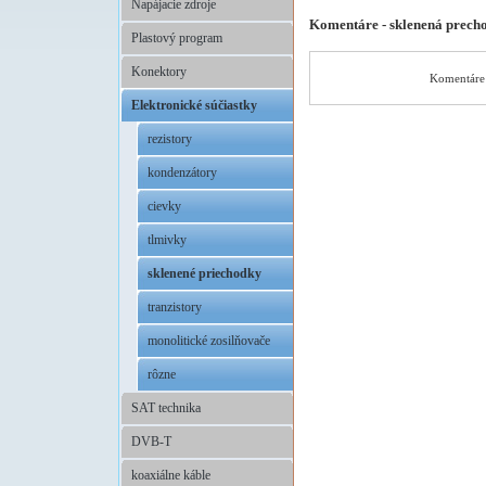
Napájacie zdroje
Komentáre - sklenená prech
Plastový program
Konektory
Komentáre 
Elektronické súčiastky
rezistory
kondenzátory
cievky
tlmivky
sklenené priechodky
tranzistory
monolitické zosilňovače
rôzne
SAT technika
DVB-T
koaxiálne káble