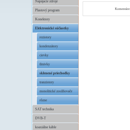
Napájacie zdroje
Komentáre 
Plastový program
Konektory
Elektronické súčiastky
rezistory
kondenzátory
cievky
tlmivky
sklenené priechodky
tranzistory
monolitické zosilňovače
rôzne
SAT technika
DVB-T
koaxiálne káble