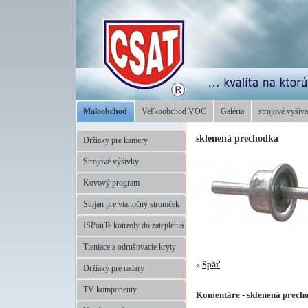
Maloobchod
Veľkoobchod VOC
Galéria
strojové vyšíva
sklenená prechodka
Držiaky pre kamery
Strojové výšivky
Kovový program
Stojan pre vianočný stromček
ISPonTe konzoly do zateplenia
Tieniace a odrušovacie kryty
«
Späť
Držiaky pre radary
TV komponenty
Komentáre - sklenená prech