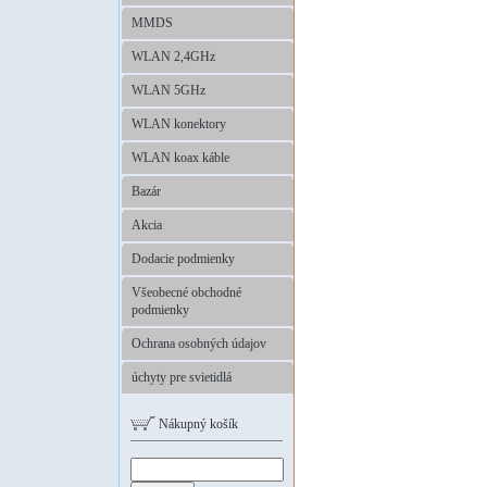
MMDS
WLAN 2,4GHz
WLAN 5GHz
WLAN konektory
WLAN koax káble
Bazár
Akcia
Dodacie podmienky
Všeobecné obchodné
podmienky
Ochrana osobných údajov
úchyty pre svietidlá
Nákupný košík