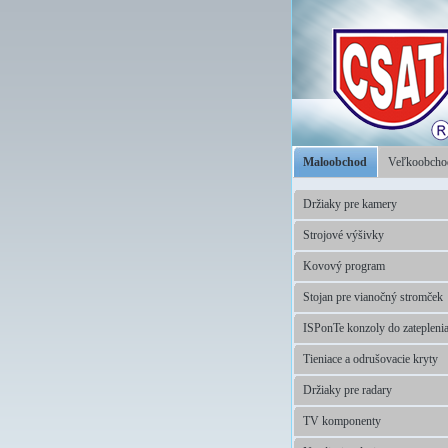
Maloobchod
Veľkoobch
Držiaky pre kamery
Strojové výšivky
Kovový program
Stojan pre vianočný stromček
ISPonTe konzoly do zatepleni
Tieniace a odrušovacie kryty
Držiaky pre radary
TV komponenty