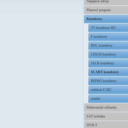
Napájacie zdroje
Plastový program
Konektory
TV konektory IEC
F konektory
BNC konektory
CINCH konektory
JACK konektory
SCART konektory
REPRO konektory
redukcie F-IEC
ostatné
Elektronické súčiastky
SAT technika
DVB-T