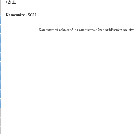
«
Späť
Komentáre - SC20
Komentáre sú zobrazené iba zaregistrovaným a prihláseným použív