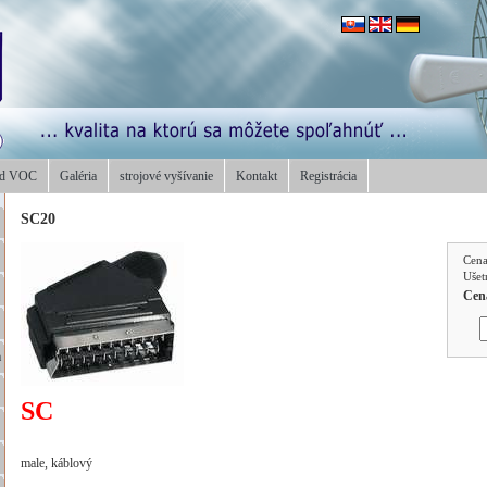
od VOC
Galéria
strojové vyšívanie
Kontakt
Registrácia
SC20
Cen
Ušet
Cen
a
SC
male, káblový