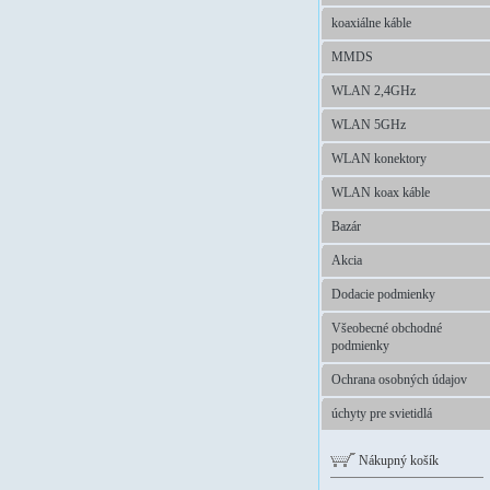
koaxiálne káble
MMDS
WLAN 2,4GHz
WLAN 5GHz
WLAN konektory
WLAN koax káble
Bazár
Akcia
Dodacie podmienky
Všeobecné obchodné
podmienky
Ochrana osobných údajov
úchyty pre svietidlá
Nákupný košík