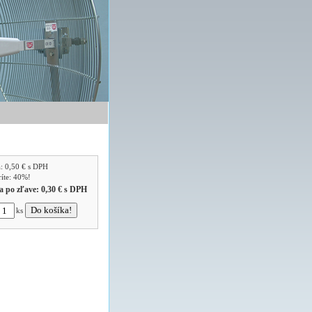
a:
0,50 €
s DPH
ríte: 40%!
a po zľave:
0,30 €
s DPH
ks