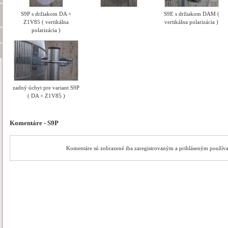
S9P s držiakom DA +
S9E s držiakom DAM (
Z1V85 ( vertikálna
vertikálna polarizácia )
polarizácia )
zadný úchyt pre variant S9P
( DA + Z1V85 )
Komentáre - S9P
Komentáre sú zobrazené iba zaregistrovaným a prihláseným použív