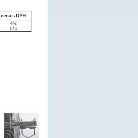
cena s DPH
44€
54€