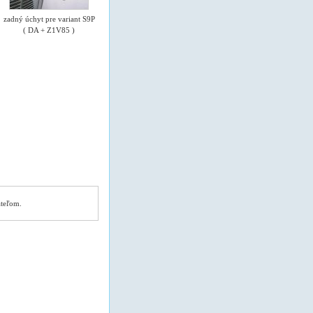
zadný úchyt pre variant S9P
( DA + Z1V85 )
ateľom.