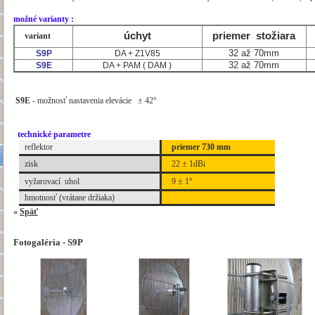
.
možné varianty :
úchyt
priemer stožiara
variant
32 až 70mm
S9P
DA + Z1V85
32 až 70mm
S9E
DA + PAM ( DAM )
.
S9E
- možnosť nastavenia elevácie
±
42
°
.
.
technické parametre
reflektor
priemer 730 mm
zisk
22
±
1dBi
vy
žarovací uhol
9
±
1
°
hmotnosť (vrátane držiaka)
«
Späť
Fotogaléria - S9P