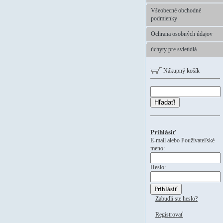
Všeobecné obchodné
podmienky
Ochrana osobných údajov
úchyty pre svietidlá
Nákupný košík
Hľadať!
Prihlásiť
E-mail alebo Používateľské
meno:
Heslo:
Zabudli ste heslo?
Registrovať