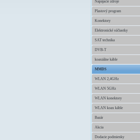
Napájacie zdroje
Plastový program
Konektory
Elektronické súčiastky
SAT technika
DVB-T
koaxiálne káble
MMDS
WLAN 2,4GHz
WLAN 5GHz
WLAN konektory
WLAN koax káble
Bazár
Akcia
Dodacie podmienky