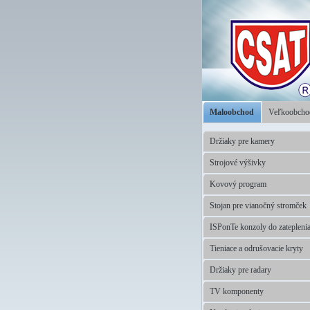
Maloobchod
Veľkoobch
Držiaky pre kamery
Strojové výšivky
Kovový program
Stojan pre vianočný stromček
ISPonTe konzoly do zatepleni
Tieniace a odrušovacie kryty
Držiaky pre radary
TV komponenty