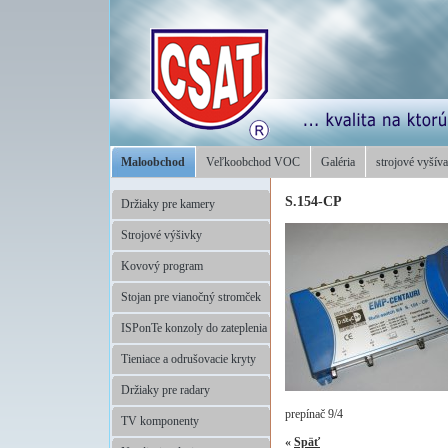
Maloobchod
Veľkoobchod VOC
Galéria
strojové vyšíva
S.154-CP
Držiaky pre kamery
Strojové výšivky
Kovový program
Stojan pre vianočný stromček
ISPonTe konzoly do zateplenia
Tieniace a odrušovacie kryty
Držiaky pre radary
prepínač 9/4
TV komponenty
«
Späť