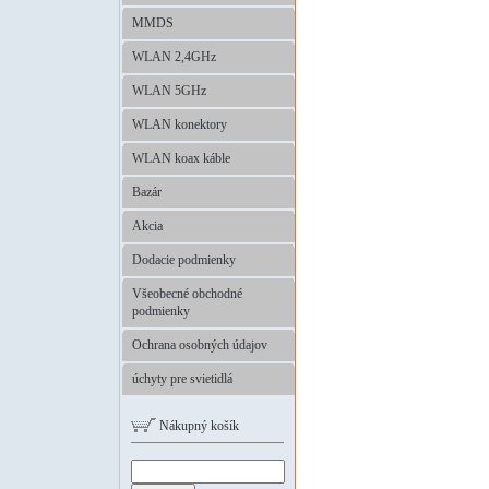
MMDS
WLAN 2,4GHz
WLAN 5GHz
WLAN konektory
WLAN koax káble
Bazár
Akcia
Dodacie podmienky
Všeobecné obchodné
podmienky
Ochrana osobných údajov
úchyty pre svietidlá
Nákupný košík