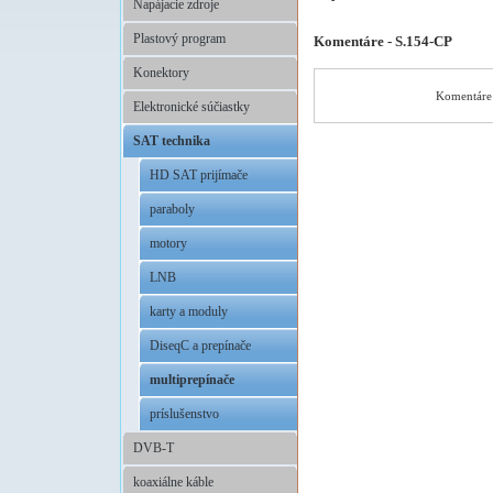
Napájacie zdroje
Plastový program
Komentáre - S.154-CP
Konektory
Komentáre 
Elektronické súčiastky
SAT technika
HD SAT prijímače
paraboly
motory
LNB
karty a moduly
DiseqC a prepínače
multiprepínače
príslušenstvo
DVB-T
koaxiálne káble