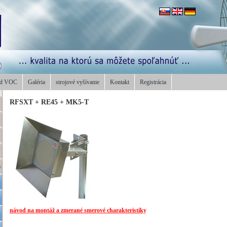
od VOC
Galéria
strojové vyšívanie
Kontakt
Registrácia
RFSXT + RE45 + MK5-T
a
y
návod na montáž a zmerané smerové charakteristiky
,