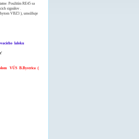
tatne. Použitím RE45 sa
cich signálov .
 úchytom VBZ3 ), umožňuje
rovacieho laloku
sť
olom VÚS B.Bystrica (