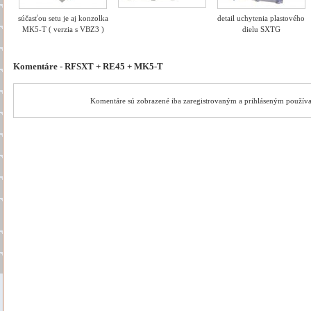
súčasťou setu je aj konzolka
detail uchytenia plastového
MK5-T ( verzia s VBZ3 )
dielu SXTG
Komentáre - RFSXT + RE45 + MK5-T
Komentáre sú zobrazené iba zaregistrovaným a prihláseným použív