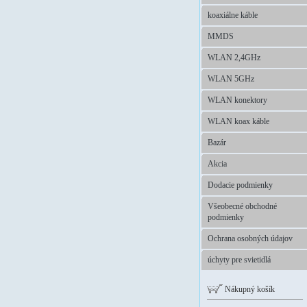
koaxiálne káble
MMDS
WLAN 2,4GHz
WLAN 5GHz
WLAN konektory
WLAN koax káble
Bazár
Akcia
Dodacie podmienky
Všeobecné obchodné
podmienky
Ochrana osobných údajov
úchyty pre svietidlá
Nákupný košík