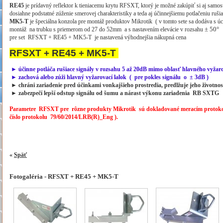
RE45
je prídavný reflektor k tieniacemu krytu RFSXT, ktorý je možné zakúpiť si aj samos
dosiahne podstatné zúženie smerovej charakteristiky a teda aj účinnejšiemu potlačeniu rušia
MK5-T
je špeciálna konzola pre montáž produktov Mikrotik ( v tomto sete sa dodáva s
± 50°
montáž na trubku s priemerom od 27 do 52mm a s nastavením elevácie v rozsahu
pre set RFSXT + RE45 + MK5-T je nastavená výhodnejšia nákupná cena
RFSXT + RE45 + MK5-T
► účinne potláča rušiace signály v rozsahu 5 až 20dB mimo oblasť hlavného vyža
► zachová alebo zúži hlavný vyžarovací lalok ( pre pokles signálu o ± 3dB )
► chráni zariadenie pred účinkami vonkajšieho prostredia, predlžuje jeho životno
► zabezpečí lepší odstup signálu od šumu a nárast výkonu zariadenia RB SXTG
.,
Parametre RFSXT pre rôzne produkty Mikrotik sú dokladované meracím
protok
číslo protokolu 79/60/2014/LRB(R)_Eng ).
«
Späť
Fotogaléria - RFSXT + RE45 + MK5-T