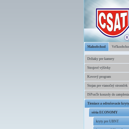
Maloobchod
Veľkoobch
Držiaky pre kamery
Strojové výšivky
Kovový program
Stojan pre vianočný stromček
ISPonTe konzoly do zatepleni
Tieniace a odrušovacie kryt
séria ECONOMY
kryty pre UBNT