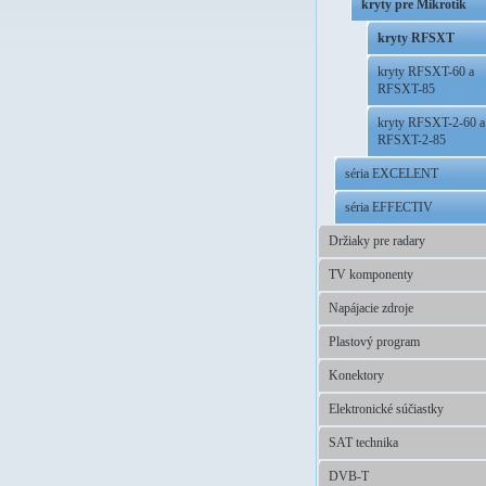
kryty pre Mikrotik
kryty RFSXT
kryty RFSXT-60 a
RFSXT-85
kryty RFSXT-2-60 a
RFSXT-2-85
séria EXCELENT
séria EFFECTIV
Držiaky pre radary
TV komponenty
Napájacie zdroje
Plastový program
Konektory
Elektronické súčiastky
SAT technika
DVB-T