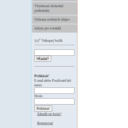
Všeobecné obchodné
podmienky
Ochrana osobných údajov
úchyty pre svietidlá
Nákupný košík
Hľadať!
Prihlásiť
E-mail alebo Používateľské
meno:
Heslo:
Zabudli ste heslo?
Registrovať