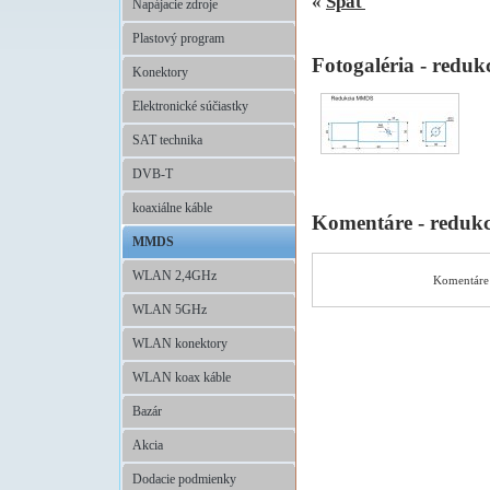
«
Späť
Napájacie zdroje
Plastový program
Fotogaléria - red
Konektory
Elektronické súčiastky
SAT technika
DVB-T
koaxiálne káble
Komentáre - redu
MMDS
WLAN 2,4GHz
Komentáre 
WLAN 5GHz
WLAN konektory
WLAN koax káble
Bazár
Akcia
Dodacie podmienky