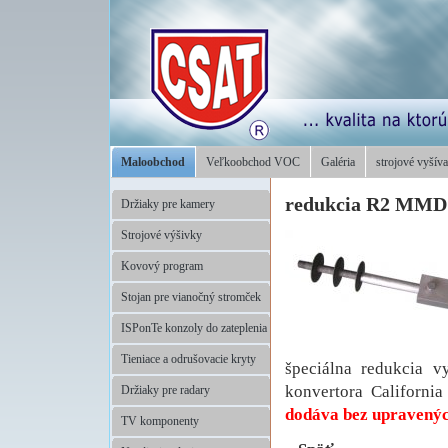
Maloobchod
Veľkoobchod VOC
Galéria
strojové vyšíva
redukcia R2 MMD
Držiaky pre kamery
Strojové výšivky
Kovový program
Stojan pre vianočný stromček
ISPonTe konzoly do zateplenia
Tieniace a odrušovacie kryty
špeciálna redukcia 
konvertora Californi
Držiaky pre radary
dodáva bez upravenýc
TV komponenty