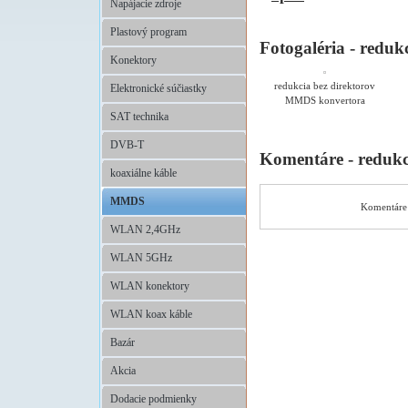
Napájacie zdroje
Plastový program
Fotogaléria - redu
Konektory
redukcia bez direktorov
Elektronické súčiastky
MMDS konvertora
SAT technika
DVB-T
Komentáre - reduk
koaxiálne káble
MMDS
Komentáre 
WLAN 2,4GHz
WLAN 5GHz
WLAN konektory
WLAN koax káble
Bazár
Akcia
Dodacie podmienky