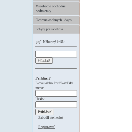
Všeobecné obchodné
podmienky
Ochrana osobných údajov
úchyty pre svietidlá
Nákupný košík
Hľadať!
Prihlásiť
E-mail alebo Používateľské
meno:
Heslo:
Zabudli ste heslo?
Registrovať