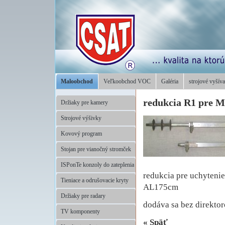
Maloobchod
Veľkoobchod VOC
Galéria
strojové vyšíva
redukcia R1 pre 
Držiaky pre kamery
Strojové výšivky
Kovový program
Stojan pre vianočný stromček
ISPonTe konzoly do zateplenia
redukcia pre uchyteni
Tieniace a odrušovacie kryty
AL175cm
Držiaky pre radary
dodáva sa bez direktoro
TV komponenty
«
Späť