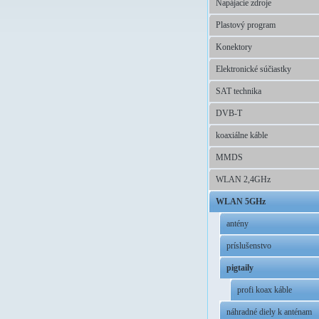
Napájacie zdroje
Plastový program
Konektory
Elektronické súčiastky
SAT technika
DVB-T
koaxiálne káble
MMDS
WLAN 2,4GHz
WLAN 5GHz
antény
príslušenstvo
pigtaily
profi koax káble
náhradné diely k anténam