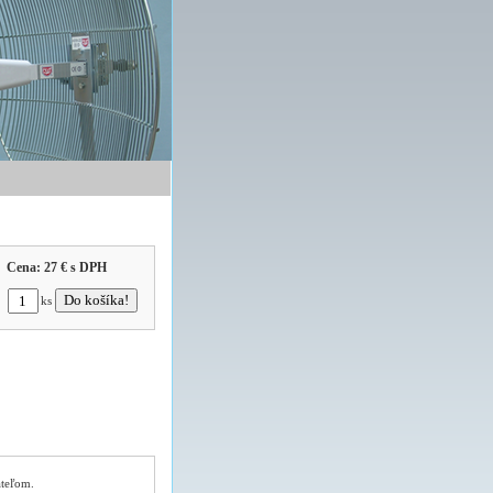
Cena:
27 €
s DPH
ks
ateľom.