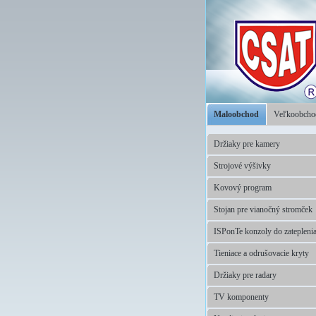
Maloobchod
Veľkoobch
Držiaky pre kamery
Strojové výšivky
Kovový program
Stojan pre vianočný stromček
ISPonTe konzoly do zatepleni
Tieniace a odrušovacie kryty
Držiaky pre radary
TV komponenty