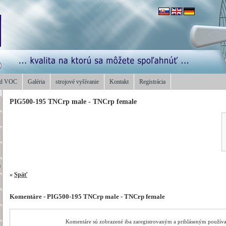
od VOC
Galéria
strojové vyšívanie
Kontakt
Registrácia
PIG500-195 TNCrp male - TNCrp female
a
«
Späť
Komentáre - PIG500-195 TNCrp male - TNCrp female
Komentáre sú zobrazené iba zaregistrovaným a prihláseným použív