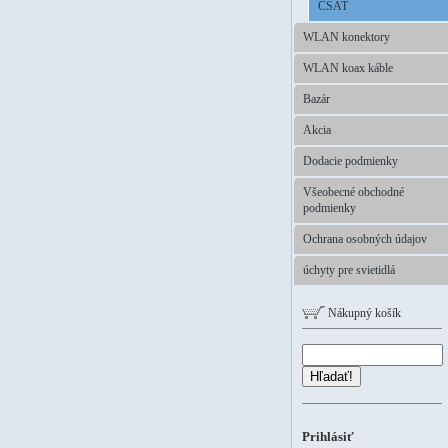
CSAT
WLAN konektory
WLAN koax káble
Bazár
Akcia
Dodacie podmienky
Všeobecné obchodné
podmienky
Ochrana osobných údajov
úchyty pre svietidlá
Nákupný košík
Hľadať!
Prihlásiť