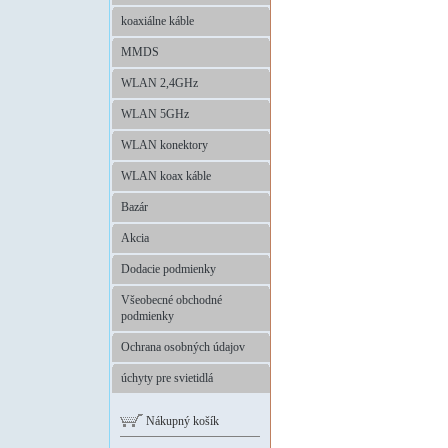
koaxiálne káble
MMDS
WLAN 2,4GHz
WLAN 5GHz
WLAN konektory
WLAN koax káble
Bazár
Akcia
Dodacie podmienky
Všeobecné obchodné
podmienky
Ochrana osobných údajov
úchyty pre svietidlá
Nákupný košík