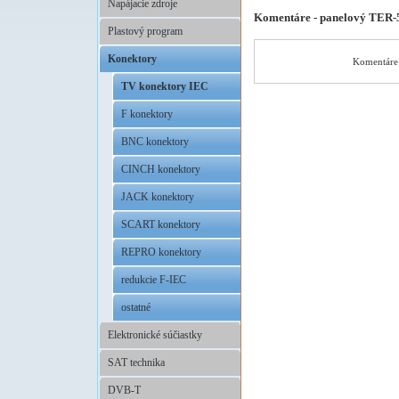
Napájacie zdroje
Komentáre - panelový TER
Plastový program
Konektory
Komentáre 
TV konektory IEC
F konektory
BNC konektory
CINCH konektory
JACK konektory
SCART konektory
REPRO konektory
redukcie F-IEC
ostatné
Elektronické súčiastky
SAT technika
DVB-T