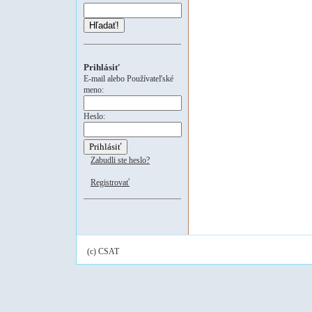
Hľadať!
Prihlásiť
E-mail alebo Používateľské
meno:
Heslo:
Zabudli ste heslo?
Registrovať
(c) CSAT