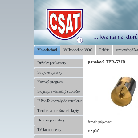
Maloobchod
Veľkoobchod VOC
Galéria
strojové vyšíva
panelový TER-521D
Držiaky pre kamery
Strojové výšivky
Kovový program
Stojan pre vianočný stromček
ISPonTe konzoly do zateplenia
Tieniace a odrušovacie kryty
Držiaky pre radary
female pájkovací
TV komponenty
«
Späť