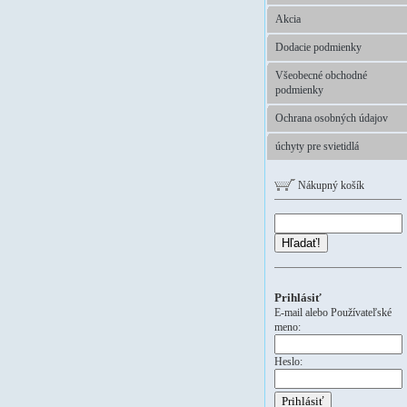
Akcia
Dodacie podmienky
Všeobecné obchodné
podmienky
Ochrana osobných údajov
úchyty pre svietidlá
Nákupný košík
Hľadať!
Prihlásiť
E-mail alebo Používateľské
meno:
Heslo: