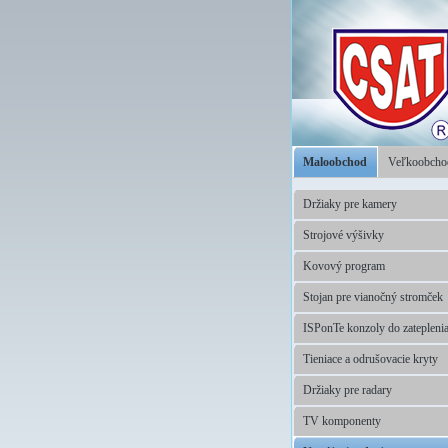
Maloobchod
Veľkoobch
Držiaky pre kamery
Strojové výšivky
Kovový program
Stojan pre vianočný stromček
ISPonTe konzoly do zatepleni
Tieniace a odrušovacie kryty
Držiaky pre radary
TV komponenty