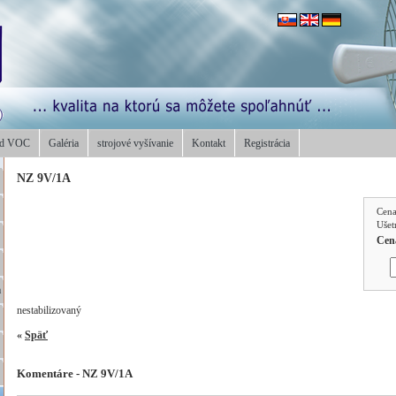
od VOC
Galéria
strojové vyšívanie
Kontakt
Registrácia
NZ 9V/1A
Cen
Ušet
Cen
a
nestabilizovaný
«
Späť
Komentáre - NZ 9V/1A