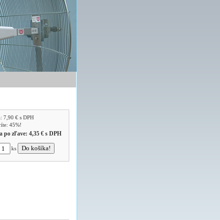
a:
7,90 €
s DPH
ríte: 45%!
a po zľave:
4,35 €
s DPH
ks