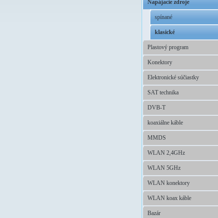
Napájacie zdroje
spínané
klasické
Plastový program
Konektory
Elektronické súčiastky
SAT technika
DVB-T
koaxiálne káble
MMDS
WLAN 2,4GHz
WLAN 5GHz
WLAN konektory
WLAN koax káble
Bazár