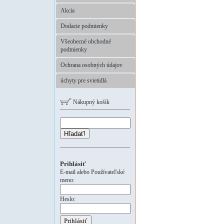
Akcia
Dodacie podmienky
Všeobecné obchodné
podmienky
Ochrana osobných údajov
úchyty pre svietidlá
Nákupný košík
Hľadať!
Prihlásiť
E-mail alebo Používateľské
meno:
Heslo: