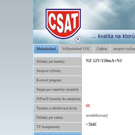
Maloobchod
Veľkoobchod VOC
Galéria
strojové vyšíva
NZ 12V/150mA+NJ
Držiaky pre kamery
Strojové výšivky
Kovový program
Stojan pre vianočný stromček
ISPonTe konzoly do zateplenia
SC
Tieniace a odrušovacie kryty
nestabilizovaný
Držiaky pre radary
«
Späť
TV komponenty