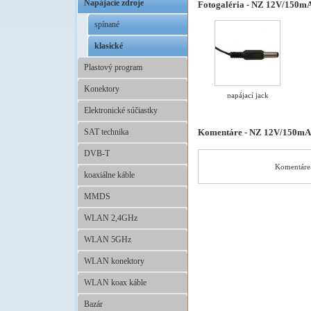
Napájacie zdroje
Fotogaléria - NZ 12V/150m
spínané
klasické
Plastový program
Konektory
napájací jack
Elektronické súčiastky
Komentáre - NZ 12V/150m
SAT technika
DVB-T
Komentáre 
koaxiálne káble
MMDS
WLAN 2,4GHz
WLAN 5GHz
WLAN konektory
WLAN koax káble
Bazár