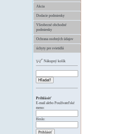
Akcia
Dodacie podmienky
Všeobecné obchodné
podmienky
Ochrana osobných údajov
úchyty pre svietidlá
Nákupný košík
Hľadať!
Prihlásiť
E-mail alebo Používateľské
meno:
Heslo: