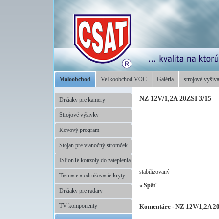
Maloobchod
Veľkoobchod VOC
Galéria
strojové vyšíva
NZ 12V/1,2A 20ZSI 3/15
Držiaky pre kamery
Strojové výšivky
Kovový program
Stojan pre vianočný stromček
ISPonTe konzoly do zateplenia
stabilizovaný
Tieniace a odrušovacie kryty
«
Späť
Držiaky pre radary
TV komponenty
Komentáre - NZ 12V/1,2A 20