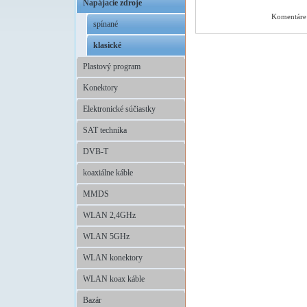
Napájacie zdroje
Komentáre 
spínané
klasické
Plastový program
Konektory
Elektronické súčiastky
SAT technika
DVB-T
koaxiálne káble
MMDS
WLAN 2,4GHz
WLAN 5GHz
WLAN konektory
WLAN koax káble
Bazár