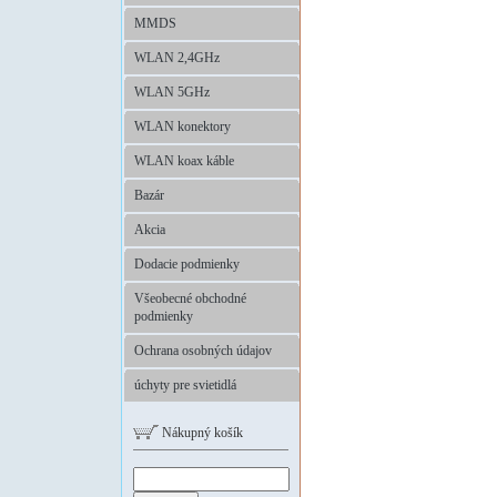
MMDS
WLAN 2,4GHz
WLAN 5GHz
WLAN konektory
WLAN koax káble
Bazár
Akcia
Dodacie podmienky
Všeobecné obchodné
podmienky
Ochrana osobných údajov
úchyty pre svietidlá
Nákupný košík