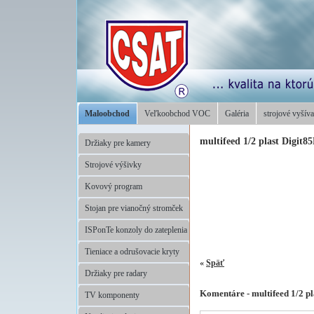
Maloobchod
Veľkoobchod VOC
Galéria
strojové vyšíva
multifeed 1/2 plast Digit8
Držiaky pre kamery
Strojové výšivky
Kovový program
Stojan pre vianočný stromček
ISPonTe konzoly do zateplenia
Tieniace a odrušovacie kryty
«
Späť
Držiaky pre radary
Komentáre - multifeed 1/2 pl
TV komponenty