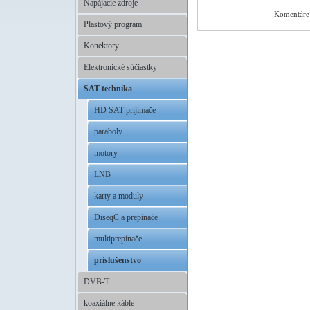
Napájacie zdroje
Komentáre 
Plastový program
Konektory
Elektronické súčiastky
SAT technika
HD SAT prijímače
paraboly
motory
LNB
karty a moduly
DiseqC a prepínače
multiprepínače
príslušenstvo
DVB-T
koaxiálne káble