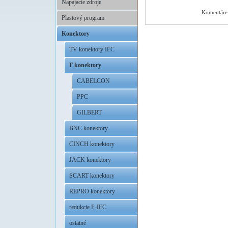
Napájacie zdroje
Komentáre 
Plastový program
Konektory
TV konektory IEC
F konektory
CABELCON
PPC
GILBERT
BNC konektory
CINCH konektory
JACK konektory
SCART konektory
REPRO konektory
redukcie F-IEC
ostatné