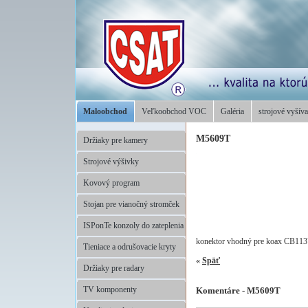
Maloobchod
Veľkoobchod VOC
Galéria
strojové vyšíva
M5609T
Držiaky pre kamery
Strojové výšivky
Kovový program
Stojan pre vianočný stromček
ISPonTe konzoly do zateplenia
konektor vhodný pre koax CB1
Tieniace a odrušovacie kryty
«
Späť
Držiaky pre radary
TV komponenty
Komentáre - M5609T