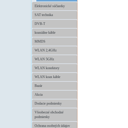
Elektronické súčiastky
SAT technika
DVB-T
koaxiálne káble
MMDS
WLAN 2,4GHz
WLAN 5GHz
WLAN konektory
WLAN koax káble
Bazár
Akcia
Dodacie podmienky
Všeobecné obchodné
podmienky
Ochrana osobných údajov