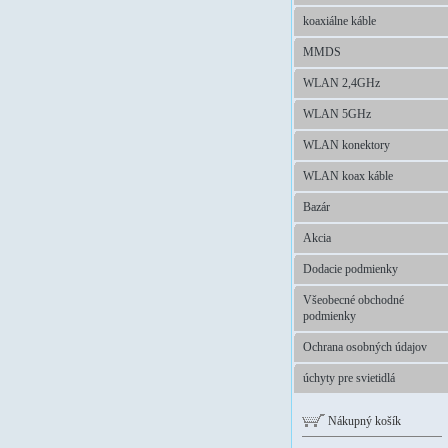
koaxiálne káble
MMDS
WLAN 2,4GHz
WLAN 5GHz
WLAN konektory
WLAN koax káble
Bazár
Akcia
Dodacie podmienky
Všeobecné obchodné
podmienky
Ochrana osobných údajov
úchyty pre svietidlá
Nákupný košík