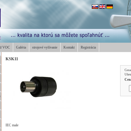
od VOC
Galéria
strojové vyšívanie
Kontakt
Registrácia
KSK11
Cen
Ušet
Cen
a
IEC male