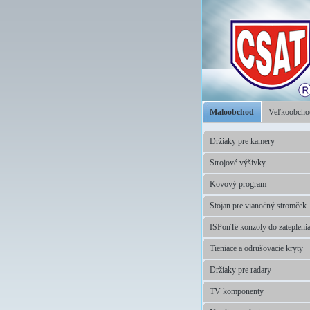
Maloobchod
Veľkoobch
Držiaky pre kamery
Strojové výšivky
Kovový program
Stojan pre vianočný stromček
ISPonTe konzoly do zatepleni
Tieniace a odrušovacie kryty
Držiaky pre radary
TV komponenty