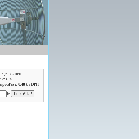
a:
1,20 €
s DPH
ríte: 60%!
a po zľave:
0,48 €
s DPH
ks