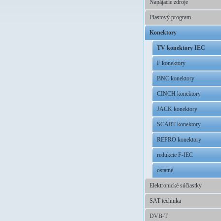
Napájacie zdroje
Plastový program
Konektory
TV konektory IEC
F konektory
BNC konektory
CINCH konektory
JACK konektory
SCART konektory
REPRO konektory
redukcie F-IEC
ostatné
Elektronické súčiastky
SAT technika
DVB-T