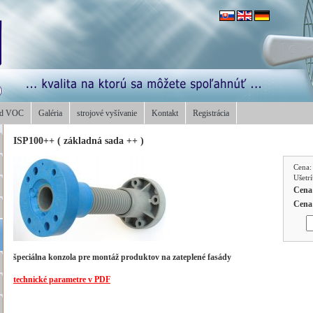
od VOC
Galéria
strojové vyšívanie
Kontakt
Registrácia
ISP100++ ( základná sada ++ )
Cena
Ušetr
Cena
Cena
špeciálna konzola pre montáž produktov na zateplené fasády
.
technické parametre v PDF
.
.