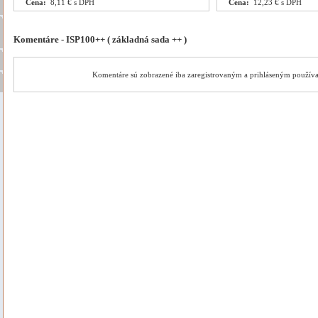
Cena:
8,11 € s DPH
Cena:
12,23 € s DPH
Komentáre - ISP100++ ( základná sada ++ )
Komentáre sú zobrazené iba zaregistrovaným a prihláseným použív