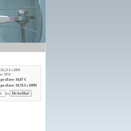
:
28,23 €
s DPH
íte: 30%!
 po zľave:
16,07 €
 po zľave:
19,76 €
s DPH
ks