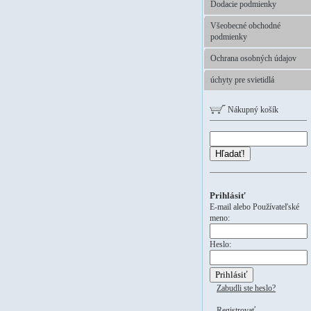
Dodacie podmienky
Všeobecné obchodné
podmienky
Ochrana osobných údajov
úchyty pre svietidlá
Nákupný košík
Hľadať!
Prihlásiť
E-mail alebo Používateľské
meno:
Heslo:
Zabudli ste heslo?
Registrovať