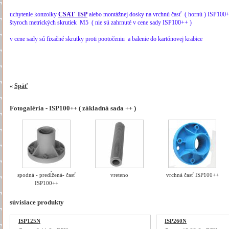
.
uchytenie konzolky
CSAT ISP
alebo montážnej dosky na vrchnú časť ( hornú ) ISP10
štyroch metrických skrutiek M5 ( nie sú zahrnuté v cene sady ISP100++ )
.
v cene sady sú fixačné skrutky proti pootočeniu a balenie do kartónovej krabice
.
.
«
Späť
Fotogaléria - ISP100++ ( základná sada ++ )
spodná - predĺžená- časť
vreteno
vrchná časť ISP100++
ISP100++
súvisiace produkty
ISP125N
ISP260N