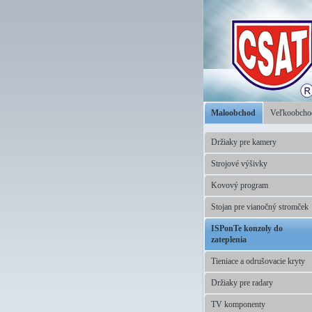
Maloobchod
Veľkoobch
Držiaky pre kamery
Strojové výšivky
Kovový program
Stojan pre vianočný stromček
ISPonTe konzoly do
zateplenia
Tieniace a odrušovacie kryty
Držiaky pre radary
TV komponenty