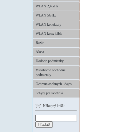
WLAN 2,4GHz
WLAN 5GHz
WLAN konektory
WLAN koax káble
Bazár
Akcia
Dodacie podmienky
Všeobecné obchodné
podmienky
Ochrana osobných údajov
úchyty pre svietidlá
Nákupný košík
Hľadať!