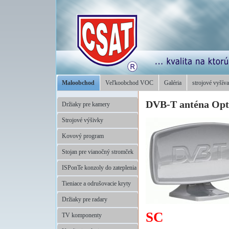
Maloobchod
Veľkoobchod VOC
Galéria
strojové vyšíva
DVB-T anténa Op
Držiaky pre kamery
Strojové výšivky
Kovový program
Stojan pre vianočný stromček
ISPonTe konzoly do zateplenia
Tieniace a odrušovacie kryty
Držiaky pre radary
SC
TV komponenty