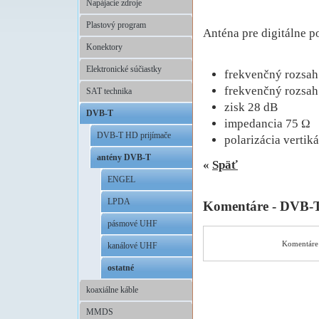
Napájacie zdroje
Plastový program
Anténa pre digitálne 
Konektory
Elektronické súčiastky
frekvenčný rozsah
frekvenčný rozsah
SAT technika
zisk 28 dB
DVB-T
impedancia 75 Ω
DVB-T HD prijímače
polarizácia vertik
antény DVB-T
«
Späť
ENGEL
LPDA
Komentáre - DVB-T
pásmové UHF
Komentáre 
kanálové UHF
ostatné
koaxiálne káble
MMDS