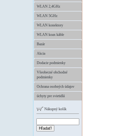
WLAN 2,4GHz
WLAN 5GHz
WLAN konektory
WLAN koax káble
Bazár
Akcia
Dodacie podmienky
Všeobecné obchodné
podmienky
Ochrana osobných údajov
úchyty pre svietidlá
Nákupný košík
Hľadať!