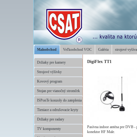
Maloobchod
Veľkoobchod VOC
Galéria
strojové vyšíva
DigiFlex TT1
Držiaky pre kamery
Strojové výšivky
Kovový program
Stojan pre vianočný stromček
ISPonTe konzoly do zateplenia
Tieniace a odrušovacie kryty
Držiaky pre radary
Pasívna indoor anténa pre DVB -
TV komponenty
konektor HF Male.