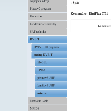
Napájacie zdroje
«
Späť
Plastový program
Komentáre - DigiFlex TT1
Konektory
Elektronické súčiastky
Komentáre 
SAT technika
DVB-T
DVB-T HD prijímače
antény DVB-T
ENGEL
LPDA
pásmové UHF
kanálové UHF
ostatné
koaxiálne káble
MMDS