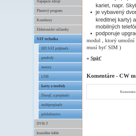
Napájacie zdroje
kariet, napr. Sky
Plastový program
je vybavený dvo
kreditnej karty) 
Konektory
mobilných telefó
Elektronické súčiastky
podporuje upgrad
SAT technika
modul , ktorý umožní 
musí byť SIM )
HD SAT prijímače
«
Späť
paraboly
motory
Komentáre - CW mo
LNB
karty a moduly
Komentáre 
DiseqC a prepínače
multiprepínače
príslušenstvo
DVB-T
koaxiálne káble