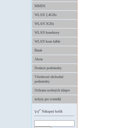
MMDS
WLAN 2,4GHz
WLAN 5GHz
WLAN konektory
WLAN koax káble
Bazár
Akcia
Dodacie podmienky
Všeobecné obchodné
podmienky
Ochrana osobných údajov
úchyty pre svietidlá
Nákupný košík