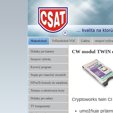
Maloobchod
Veľkoobchod VOC
Galéria
strojové vyšíva
CW modul TWIN ea
Držiaky pre kamery
Strojové výšivky
Kovový program
Stojan pre vianočný stromček
ISPonTe konzoly do zateplenia
Tieniace a odrušovacie kryty
Cryptoworks twin CI
Držiaky pre radary
TV komponenty
umožňuje príjem